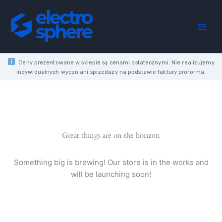
Skip
150
to
Grit
content
Corundum
for
TG320/E
quantity
Ceny prezentowane w sklepie są cenami ostatecznymi. Nie realizujemy
indywidualnych wycen ani sprzedaży na podstawie faktury proforma.
Great things are on the horizon
Something big is brewing! Our store is in the works and
will be launching soon!