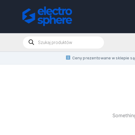
Skip
to
content
Products
search
Ceny prezentowane w sklepie są 
Something