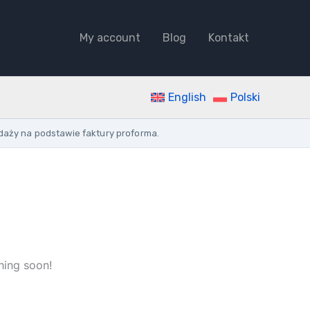
Jigsaw
quantity
My account
Blog
Kontakt
English
Polski
daży na podstawie faktury proforma.
hing soon!