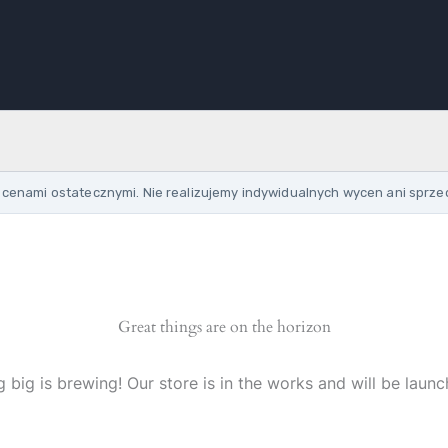
cenami ostatecznymi. Nie realizujemy indywidualnych wycen ani sprze
Great things are on the horizon
 big is brewing! Our store is in the works and will be launc