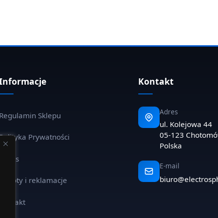
Informacje
Kontakt
Adres
Regulamin Sklepu
ul. Kolejowa 44
05-123 Chotom
Polityka Prywatności
Polska
O nas
E-mail
biuro@electrosp
Zwroty i reklamacje
Kontakt