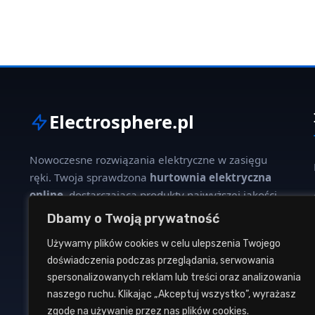
Electrosphere.pl
Nowoczesne rozwiązania elektryczne w zasięgu
ręki. Twoja sprawdzona
hurtownia elektryczna
online
, dostarczająca produkty najwyższej jakości
dla profesjonalistów i klientów indywidualnych.
Dbamy o Twoją prywatność
Używamy plików cookies w celu ulepszenia Twojego
W naszej ofercie znajdziesz szeroki wybór kabli,
doświadczenia podczas przeglądania, serwowania
oświetlenia, aparatury modułowej oraz osprzętu
spersonalizowanych reklam lub treści oraz analizowania
instalacyjnego od renomowanych producentów.
naszego ruchu. Klikając „Akceptuj wszystko”, wyrażasz
zgodę na używanie przez nas plików cookies.