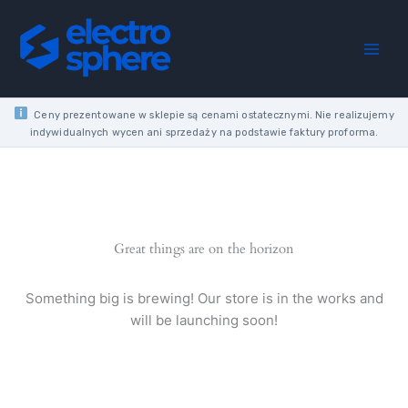
Skip
to
content
Ceny prezentowane w sklepie są cenami ostatecznymi. Nie realizujemy
indywidualnych wycen ani sprzedaży na podstawie faktury proforma.
Great things are on the horizon
Something big is brewing! Our store is in the works and
will be launching soon!