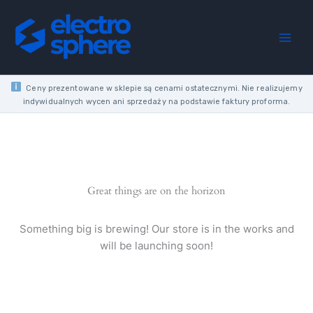
Skip
quantity
to
content
Ceny prezentowane w sklepie są cenami ostatecznymi. Nie realizujemy
indywidualnych wycen ani sprzedaży na podstawie faktury proforma.
Great things are on the horizon
Something big is brewing! Our store is in the works and
will be launching soon!