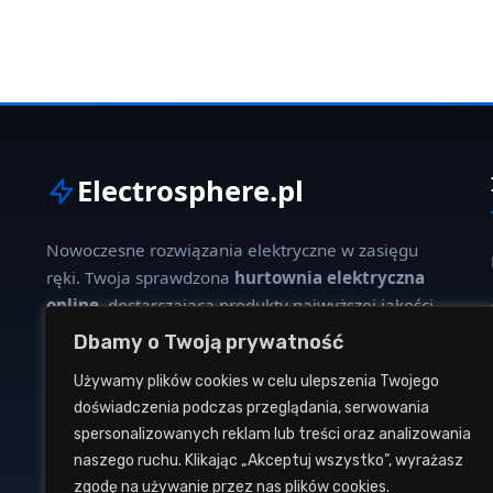
Electrosphere.pl
Nowoczesne rozwiązania elektryczne w zasięgu
ręki. Twoja sprawdzona
hurtownia elektryczna
online
, dostarczająca produkty najwyższej jakości
dla profesjonalistów i klientów indywidualnych.
Dbamy o Twoją prywatność
Używamy plików cookies w celu ulepszenia Twojego
W naszej ofercie znajdziesz szeroki wybór kabli,
doświadczenia podczas przeglądania, serwowania
oświetlenia, aparatury modułowej oraz osprzętu
spersonalizowanych reklam lub treści oraz analizowania
instalacyjnego od renomowanych producentów.
naszego ruchu. Klikając „Akceptuj wszystko”, wyrażasz
zgodę na używanie przez nas plików cookies.