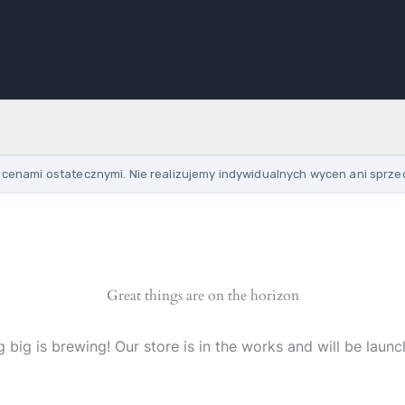
cenami ostatecznymi. Nie realizujemy indywidualnych wycen ani sprze
Great things are on the horizon
 big is brewing! Our store is in the works and will be launc