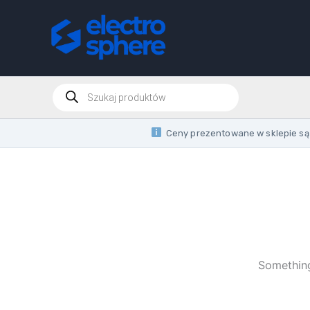
Skip
to
content
Products
search
Ceny prezentowane w sklepie są 
Something