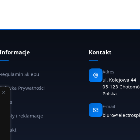
Informacje
Kontakt
Adres
Regulamin Sklepu
ul. Kolejowa 44
05-123 Chotom
Polityka Prywatności
Polska
O nas
E-mail
biuro@electrosp
Zwroty i reklamacje
Kontakt