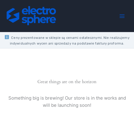
Skip
MATT
to
MODULE
content
SHUTTER
SWITCH
"ARROW"
SCREW
Ceny prezentowane w sklepie są cenami ostatecznymi. Nie realizujemy
TERMINALS
indywidualnych wycen ani sprzedaży na podstawie faktury proforma.
10AX
250V
quantity
Great things are on the horizon
Something big is brewing! Our store is in the works and
will be launching soon!