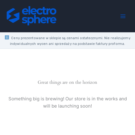
PIPE
Skip
WITH
to
SOCKET
content
2M
FI37
quantity
Ceny prezentowane w sklepie są cenami ostatecznymi. Nie realizujemy
indywidualnych wycen ani sprzedaży na podstawie faktury proforma.
Great things are on the horizon
Something big is brewing! Our store is in the works and
will be launching soon!