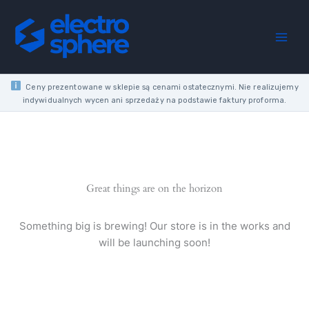
Skip
TRANSPARENT
to
CORRUGATED
content
PIPE
PP
FI22/18
quantity
Ceny prezentowane w sklepie są cenami ostatecznymi. Nie realizujemy
indywidualnych wycen ani sprzedaży na podstawie faktury proforma.
Great things are on the horizon
Something big is brewing! Our store is in the works and
will be launching soon!