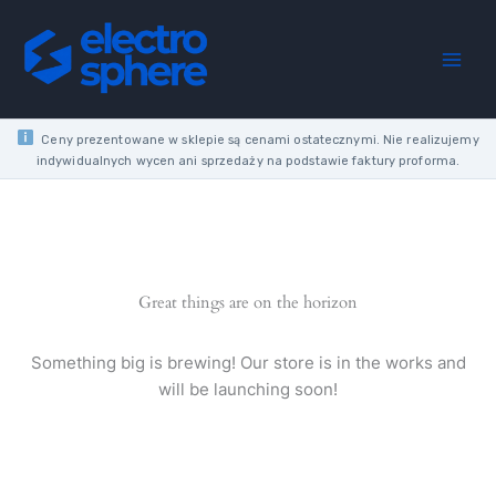
40A
Skip
2P
to
2M
content
30MA
A
10KA
quantity
Ceny prezentowane w sklepie są cenami ostatecznymi. Nie realizujemy
indywidualnych wycen ani sprzedaży na podstawie faktury proforma.
Great things are on the horizon
Something big is brewing! Our store is in the works and
will be launching soon!