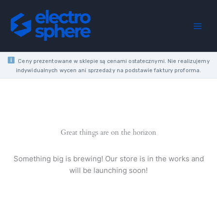
Skip
quantity
to
content
Ceny prezentowane w sklepie są cenami ostatecznymi. Nie realizujemy
indywidualnych wycen ani sprzedaży na podstawie faktury proforma.
Great things are on the horizon
Something big is brewing! Our store is in the works and
will be launching soon!