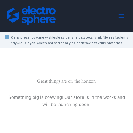
Skip
865
to
LED
content
LINEAR
TUBE
8W
G13
Ceny prezentowane w sklepie są cenami ostatecznymi. Nie realizujemy
T8
indywidualnych wycen ani sprzedaży na podstawie faktury proforma.
230V
865
CW
6500K
800LM
600MM
Great things are on the horizon
quantity
Something big is brewing! Our store is in the works and
will be launching soon!