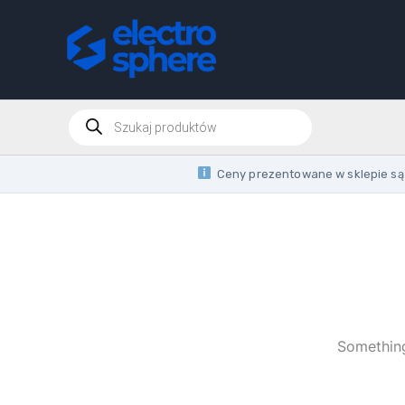
Skip
to
content
Products
search
Ceny prezentowane w sklepie są 
Something