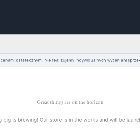
cenami ostatecznymi. Nie realizujemy indywidualnych wycen ani sprze
Great things are on the horizon
 big is brewing! Our store is in the works and will be launc