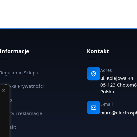
Informacje
Kontakt
Adres
Regulamin Sklepu
ul. Kolejowa 44
05-123 Chotom
Polityka Prywatności
Polska
O nas
E-mail
biuro@electrosp
Zwroty i reklamacje
Kontakt