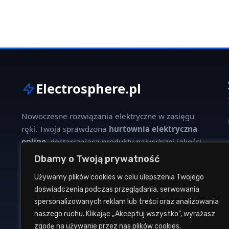
Electrosphere.pl
Nowoczesne rozwiązania elektryczne w zasięgu
ręki. Twoja sprawdzona
hurtownia elektryczna
online
, dostarczająca produkty najwyższej jakości
dla profesjonalistów i klientów indywidualnych.
Dbamy o Twoją prywatność
Używamy plików cookies w celu ulepszenia Twojego
W naszej ofercie znajdziesz szeroki wybór kabli,
doświadczenia podczas przeglądania, serwowania
oświetlenia, aparatury modułowej oraz osprzętu
spersonalizowanych reklam lub treści oraz analizowania
instalacyjnego od renomowanych producentów.
naszego ruchu. Klikając „Akceptuj wszystko”, wyrażasz
zgodę na używanie przez nas plików cookies.